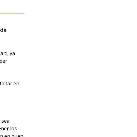
del
 ti, ya
oder
faltar en
, sea
ner los
án en buen