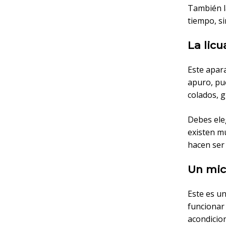
También l
tiempo, si
La lic
Este apar
apuro, pu
colados, g
Debes eleg
existen mu
hacen ser
Un mic
Este es un
funcionar
acondicio