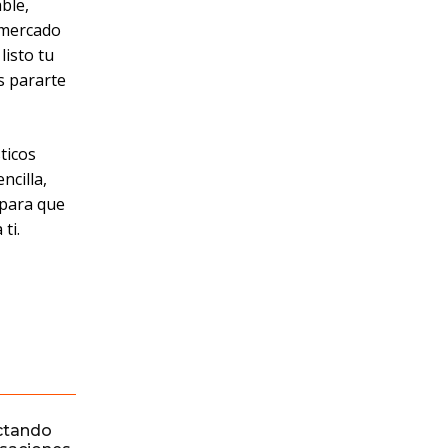
ble,
l mercado
isto tu
s pararte
ticos
ncilla,
 para que
ti.
ctando