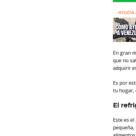
AYUDA 
En gran me
que no sa
adquirir 
Es por es
tu hogar,
El refr
Este es e
pequeña, 
alimentos