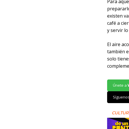
Para aquel
prepararlo
existen v
café a cie
y servir l
El aire ac
también es
solo tiene
complement
Únete a
Sígueno
CULTUR