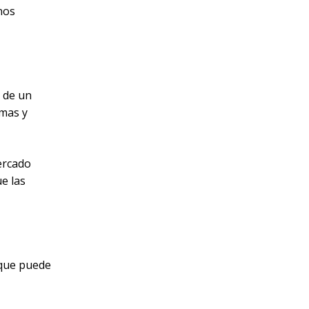
nos
 de un
emas y
ercado
e las
 que puede