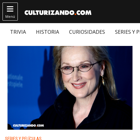

Menú
TRIVIA
HISTORIA
CURIOSIDADES
SERIES Y 
Publicado en:
SERIES Y PELÍCULAS