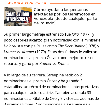
AYUDA A VENEZUELA
Cómo ayudar a las personas
afectadas por los terremotos en
Venezuela (desde cualquier parte
del mundo)
Su primer largometraje estrenado fue
Julia
(1977), y
poco después alcanzó gran notoriedad con la miniserie
Holocaust
y con películas como
The Deer Hunter
(1978) y
Kramer vs. Kramer
(1979). Estas dos últimas le valieron
nominaciones al premio Óscar como mejor actriz de
reparto, y ganó por
Kramer vs. Kramer
.
A lo largo de su carrera, Streep ha recibido 21
nominaciones al premio Óscar y ha ganado 3
estatuillas, un récord de nominaciones interpretativas
para cualquier actor o actriz. También acumula 33
nominaciones al Globo de Oro y 8 victorias, además de
3 premios Emmy, 7 nominaciones al Grammy y su