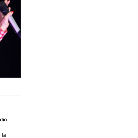
idió
 la