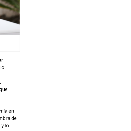
ar
io
,
 que
rmía en
ombra de
 y lo