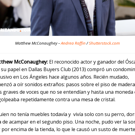
Matthew McConaughey –
Andrea Raffin
/
Shutterstock.com
tthew McConaughey:
El reconocido actor y ganador del Ósc
 su papel en Dallas Buyers Club (2013) compró un condomin
lusivo en Los Ángeles hace algunos años. Recién mudado,
enzó a oír sonidos extraños: pasos sobre el piso de madera
s graves de voces que no se entendían y hasta una moneda
golpeaba repetidamente contra una mesa de cristal.
quien no tenía muebles todavía y vivía solo con su perro, do
a de acampar en el segundo piso. Una noche, pudo ver la s
por encima de la tienda, lo que le causó un susto de muerte