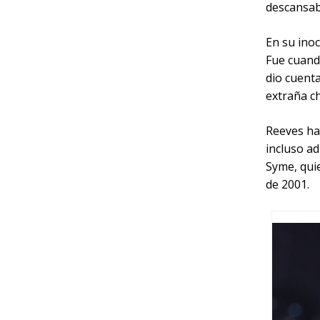
descansab
En su inoc
Fue cuand
dio cuenta
extraña c
Reeves ha 
incluso ad
Syme, quie
de 2001.