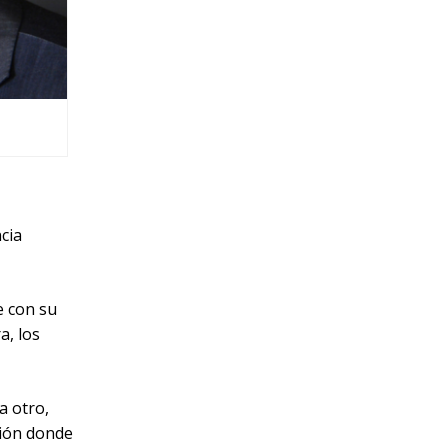
cia
e con su
a, los
a otro,
ción donde