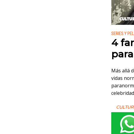
Publicado
SERIES Y PE
4 fa
para
Más allá d
vidas nor
paranorma
celebrida
CULTUR