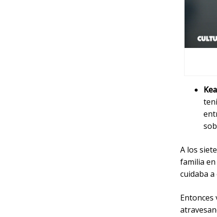
Kea
ten
ent
sob
A los siet
familia en
cuidaba a 
Entonces v
atravesand