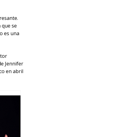
resante.
a que se
lo es una
ctor
de Jennifer
co en abril