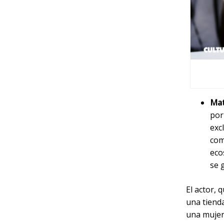
Ma
por
exc
com
eco
se 
El actor, 
una tiend
una mujer 