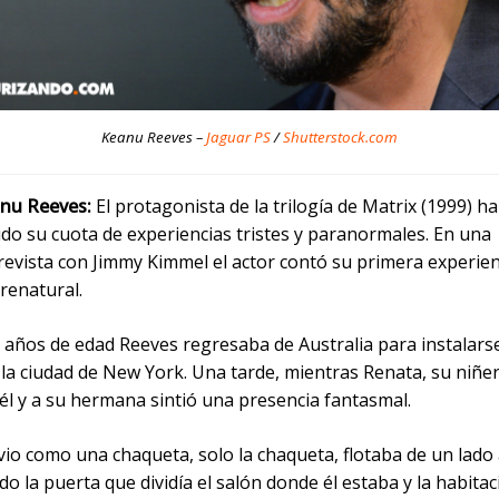
Keanu Reeves –
Jaguar PS
/
Shutterstock.com
nu Reeves:
El protagonista de la trilogía de Matrix (1999) ha
ido su cuota de experiencias tristes y paranormales. En una
revista con Jimmy Kimmel el actor contó su primera experien
renatural.
e años de edad Reeves regresaba de Australia para instalars
 la ciudad de New York. Una tarde, mientras Renata, su niñer
él y a su hermana sintió una presencia fantasmal.
io como una chaqueta, solo la chaqueta, flotaba de un lado 
o la puerta que dividía el salón donde él estaba y la habita