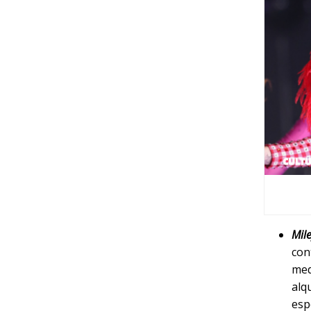
Mile
con
med
alq
esp