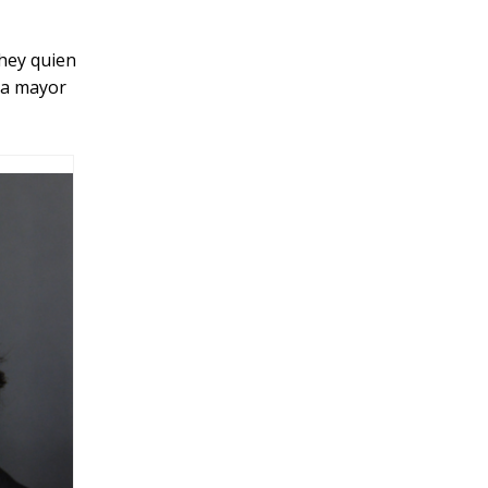
hey quien
la mayor