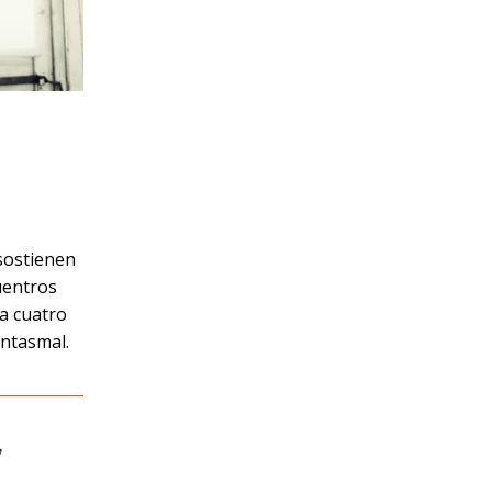
 sostienen
uentros
a cuatro
ntasmal.
,