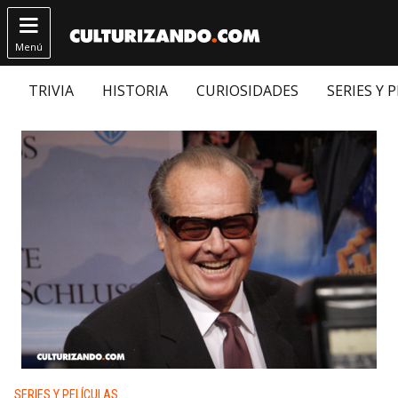

Menú
TRIVIA
HISTORIA
CURIOSIDADES
SERIES Y 
Publicado en:
SERIES Y PELÍCULAS