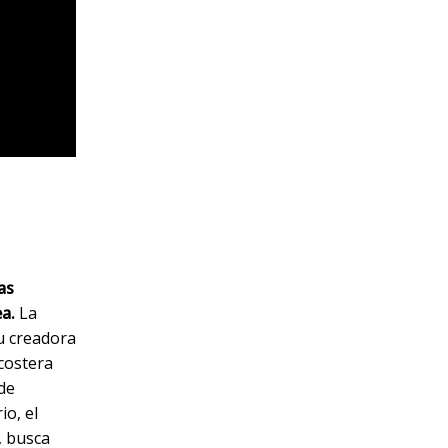
as
a.
La
su creadora
costera
 de
io, el
, busca