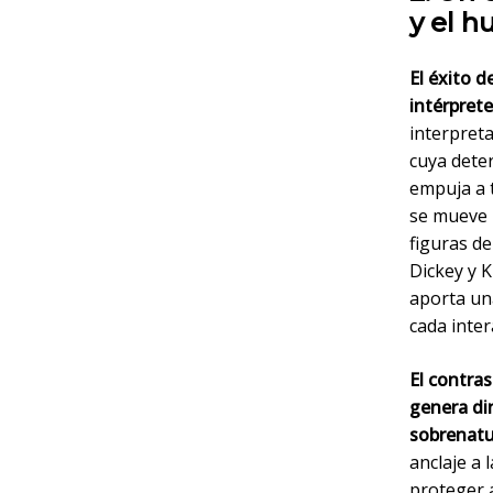
y el 
El éxito 
intérpret
interpret
cuya dete
empuja a 
se mueve 
figuras de
Dickey y K
aporta una
cada inter
El contras
genera din
sobrenatu
anclaje a 
proteger a