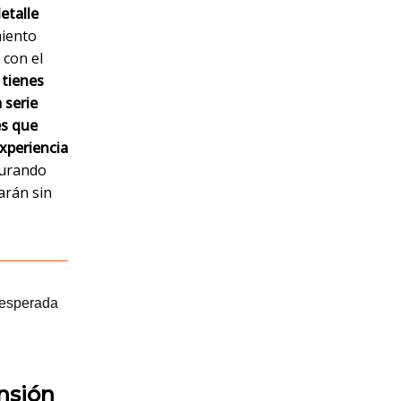
etalle
miento
 con el
 tienes
 serie
es que
experiencia
gurando
arán sin
ensión