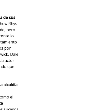
ca de sus
hew Rhys
rde, pero
cente lo
rtamiento
os por
hwick, Dale
da actor
ando que
a alcaldía
 como el
ca
os sucesos