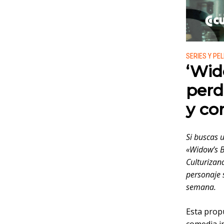
Publicado
SERIES Y PE
‘Wid
perd
y co
Si buscas u
«Widow’s B
Culturizand
personaje 
semana.
Esta prop