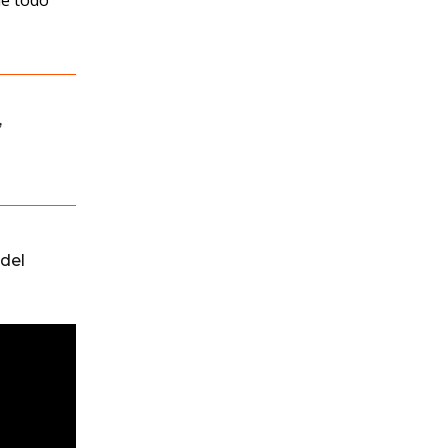
de todo
,
del