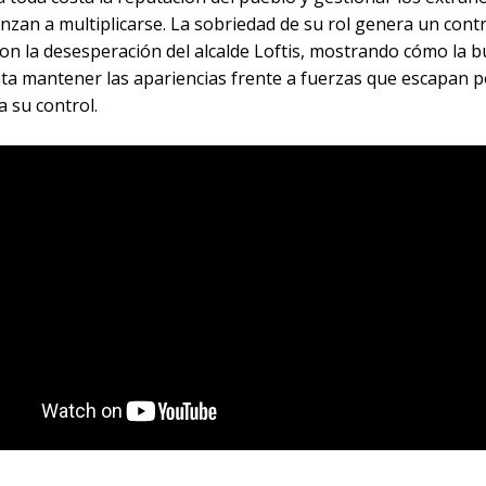
nzan a multiplicarse. La sobriedad de su rol genera un con
on la desesperación del alcalde Loftis, mostrando cómo la b
nta mantener las apariencias frente a fuerzas que escapan p
 su control.