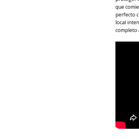
que comie
perfecto c
local inte
completo a