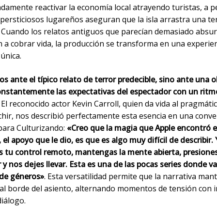
damente reactivar la economía local atrayendo turistas, a p
persticiosos lugareños aseguran que la isla arrastra una ter
. Cuando los relatos antiguos que parecían demasiado absu
 a cobrar vida, la producción se transforma en una experie
única.
 ante el típico relato de terror predecible, sino ante una 
onstantemente las expectativas del espectador con un ritm
El reconocido actor Kevin Carroll, quien da vida al pragmátic
echir, nos describió perfectamente esta esencia en una conv
 para Culturizando:
«Creo que la magia que Apple encontró e
el apoyo que le dio, es que es algo muy difícil de describir. 
 tu control remoto, mantengas la mente abierta, presione
 y nos dejes llevar. Esta es una de las pocas series donde va
 de géneros»
. Esta versatilidad permite que la narrativa man
 al borde del asiento, alternando momentos de tensión con 
diálogo.