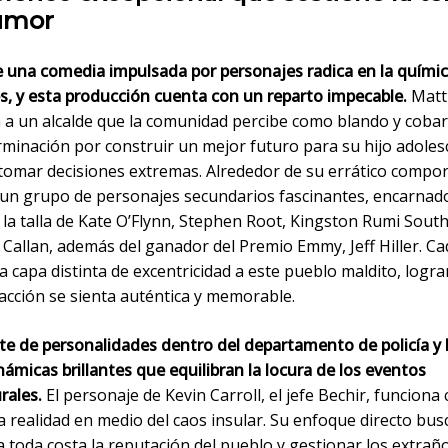
humor
de una comedia impulsada por personajes radica en la quími
es, y esta producción cuenta con un reparto impecable.
Matt
a a un alcalde que la comunidad percibe como blando y coba
rminación por construir un mejor futuro para su hijo adoles
tomar decisiones extremas. Alrededor de su errático compo
un grupo de personajes secundarios fascinantes, encarnad
 la talla de Kate O’Flynn, Stephen Root, Kingston Rumi Sout
 Callan, además del ganador del Premio Emmy, Jeff Hiller. Ca
 capa distinta de excentricidad a este pueblo maldito, logr
acción se sienta auténtica y memorable.
te de personalidades dentro del departamento de policía y l
ámicas brillantes que equilibran la locura de los eventos
rales.
El personaje de Kevin Carroll, el jefe Bechir, funciona
la realidad en medio del caos insular. Su enfoque directo bus
 toda costa la reputación del pueblo y gestionar los extrañ