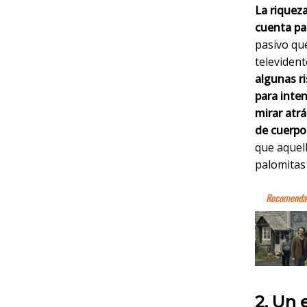
La riqueza
cuenta par
pasivo que
televident
algunas ri
para inte
mirar atrá
de cuerpo 
que aquel
palomitas
2. Un 