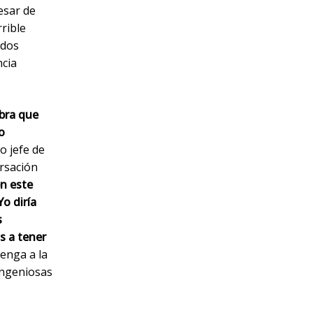
esar de
rible
rdos
ncia
obra que
o
o jefe de
ersación
n este
Yo diría
s
s a tener
tenga a la
ingeniosas