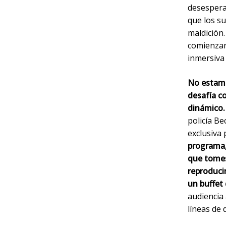
desespera
que los su
maldición
comienzan
inmersiva 
No estamos
desafía c
dinámico.
policía B
exclusiva
programa, 
que tomes
reproducir
un buffet
audiencia
líneas de 