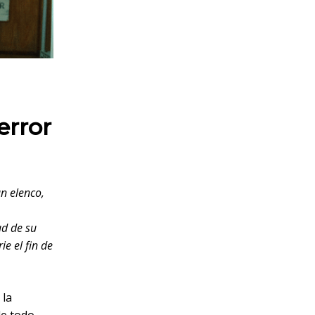
error
an elenco,
ud de su
e el fin de
 la