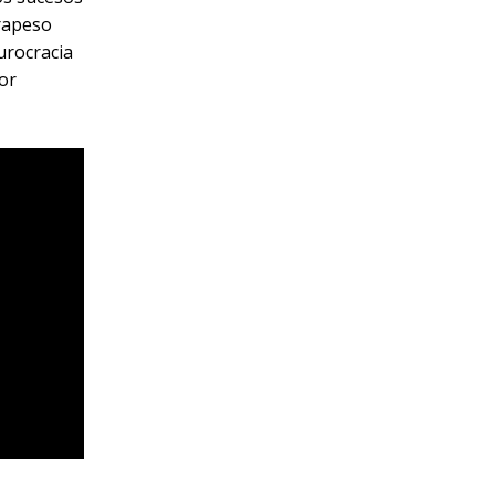
trapeso
urocracia
or