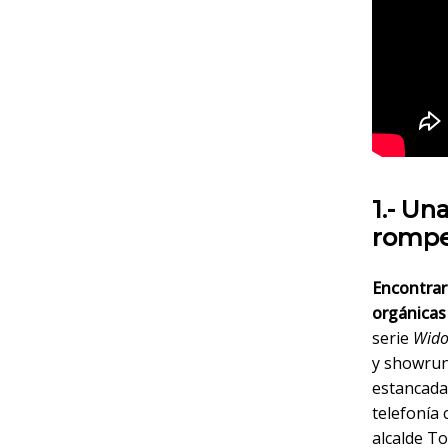
1.- Un
rompe
Encontrar 
orgánicas
serie
Wido
y showrun
estancada 
telefonía 
alcalde T