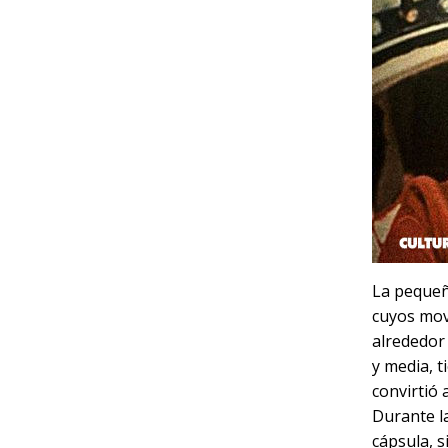
La pequeñ
cuyos mov
alrededor 
y media, t
convirtió 
Durante la
cápsula, s