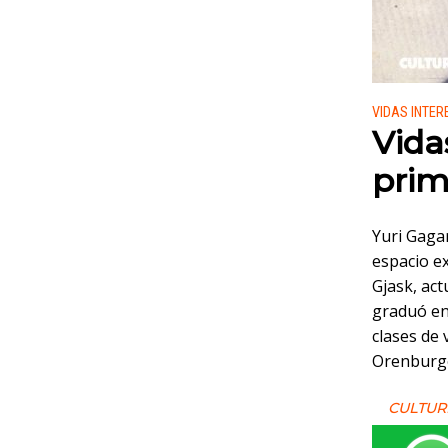
Publicado
VIDAS INTE
Vida
prim
Yuri Gagar
espacio ex
Gjask, act
graduó en 
clases de 
Orenburgo,
CULTUR