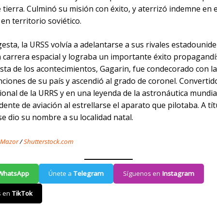
 tierra. Culminó su misión con éxito, y aterrizó indemne en e
 en territorio soviético.
esta, la URSS volvía a adelantarse a sus rivales estadounide
carrera espacial y lograba un importante éxito propagandíst
sta de los acontecimientos, Gagarin, fue condecorado con l
inciones de su país y ascendió al grado de coronel. Converti
onal de la URRS y en una leyenda de la astronáutica mundial,
dente de aviación al estrellarse el aparato que pilotaba. A tít
e dio su nombre a su localidad natal.
 Mazor
/
Shutterstock.com
WhatsApp
Únete a
Telegram
Síguenos en
Instagram
s en
TikTok