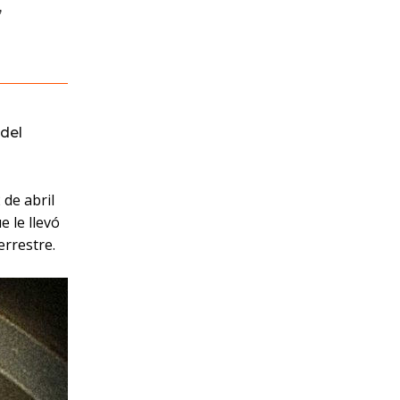
,
del
 de abril
 le llevó
errestre.