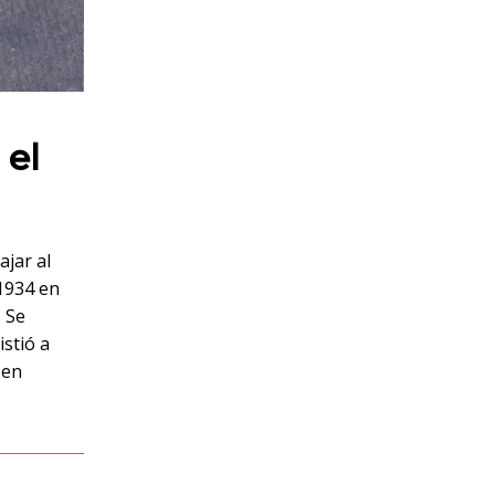
 el
ajar al
 1934 en
. Se
istió a
 en