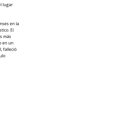
l lugar
nses en la
ico. El
as más
do en un
 falleció
ulo