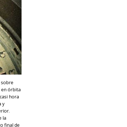
, sobre
 en órbita
casi hora
a y
rior.
 la
o final de