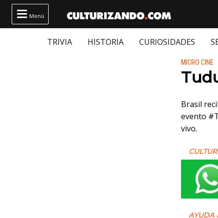

Menú
TRIVIA
HISTORIA
CURIOSIDADES
S
Publicado
MICRO CINE
Tud
Brasil rec
evento #T
vivo.
CULTUR
AYUDA 