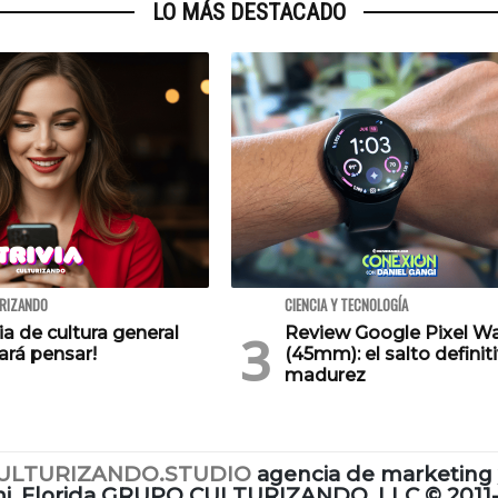
LO MÁS DESTACADO
URIZANDO
CIENCIA Y TECNOLOGÍA
via de cultura general
Review Google Pixel W
ará pensar!
(45mm): el salto definiti
madurez
ULTURIZANDO.STUDIO
agencia de marketing 
i, Florida GRUPO CULTURIZANDO, LLC
©
2011