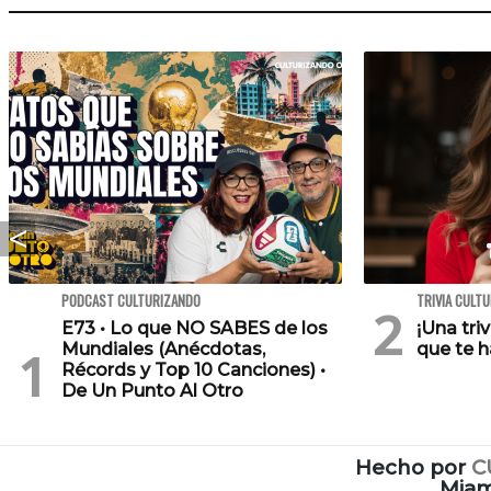
PODCAST CULTURIZANDO
TRIVIA CULT
E73 • Lo que NO SABES de los
¡Una tri
Mundiales (Anécdotas,
que te h
Récords y Top 10 Canciones) •
De Un Punto Al Otro
Hecho por
C
Miam