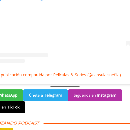
publicación compartida por Películas & Series (@capsulacinefila)
WhatsApp
Únete a
Telegram
Síguenos en
Instagram
s en
TikTok
IZANDO PODCAST