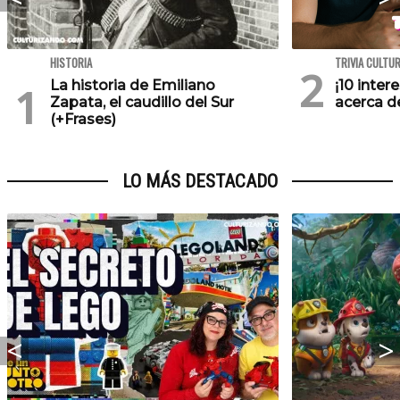
HISTORIA
TRIVIA CULTU
La historia de Emiliano
¡10 inte
Zapata, el caudillo del Sur
acerca de
(+Frases)
LO MÁS DESTACADO