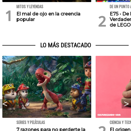
MITOS Y LEYENDAS
DE UN PUNTO 
El mal de ojo en la creencia
E75 • De 
popular
Verdader
de LEGO
LO MÁS DESTACADO
SERIES Y PELÍCULAS
CIENCIA Y TEC
7 razones para no perderte la
El orige