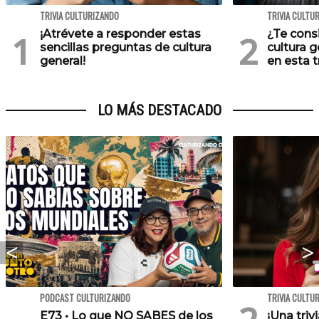
TRIVIA CULTURIZANDO
TRIVIA CULTU
¡Atrévete a responder estas
¿Te cons
sencillas preguntas de cultura
cultura 
general!
en esta tr
LO MÁS DESTACADO
PODCAST CULTURIZANDO
TRIVIA CULTU
E73 • Lo que NO SABES de los
¡Una triv