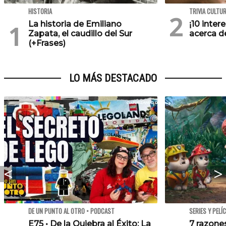
HISTORIA
TRIVIA CULTU
La historia de Emiliano
¡10 inte
Zapata, el caudillo del Sur
acerca de
(+Frases)
LO MÁS DESTACADO
DE UN PUNTO AL OTRO • PODCAST
SERIES Y PELÍ
E75 • De la Quiebra al Éxito: La
7 razone