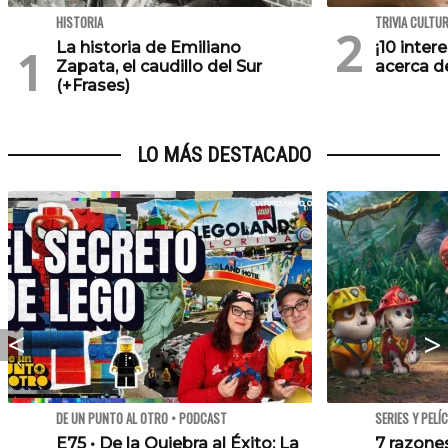
HISTORIA
TRIVIA CULTU
La historia de Emiliano
¡10 inte
Zapata, el caudillo del Sur
acerca de
(+Frases)
LO MÁS DESTACADO
DE UN PUNTO AL OTRO • PODCAST
SERIES Y PELÍ
E75 • De la Quiebra al Éxito: La
7 razone