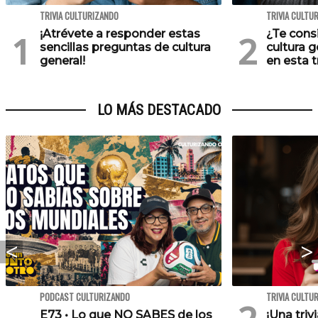
TRIVIA CULTURIZANDO
TRIVIA CULTU
¡Atrévete a responder estas
¿Te cons
sencillas preguntas de cultura
cultura 
general!
en esta tr
LO MÁS DESTACADO
PODCAST CULTURIZANDO
TRIVIA CULTU
E73 • Lo que NO SABES de los
¡Una triv