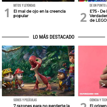
MITOS Y LEYENDAS
DE UN PUNTO 
El mal de ojo en la creencia
E75 • De 
popular
Verdader
de LEGO
LO MÁS DESTACADO
SERIES Y PELÍCULAS
CIENCIA Y TEC
7 razones para no perderte la
El orige