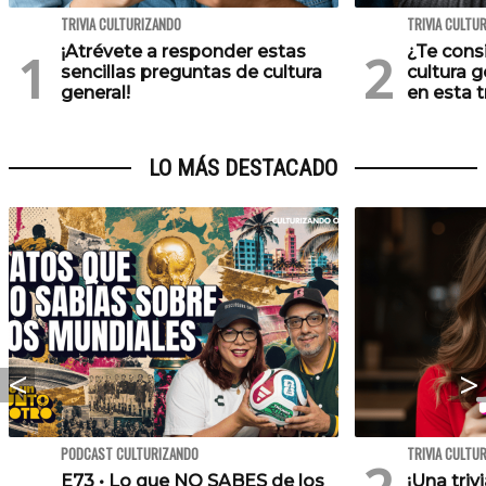
TRIVIA CULTURIZANDO
TRIVIA CULTU
¡Atrévete a responder estas
¿Te cons
sencillas preguntas de cultura
cultura 
general!
en esta tr
LO MÁS DESTACADO
PODCAST CULTURIZANDO
TRIVIA CULTU
E73 • Lo que NO SABES de los
¡Una triv