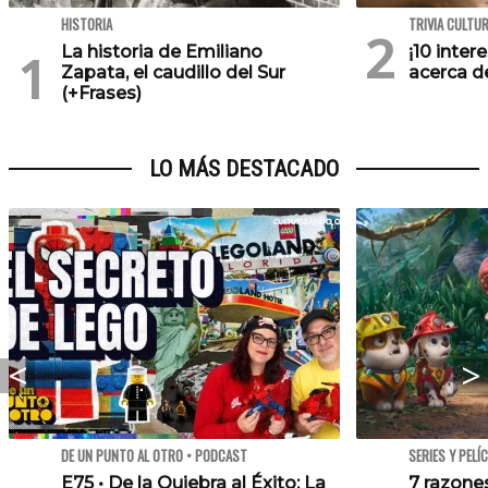
HISTORIA
TRIVIA CULTU
La historia de Emiliano
¡10 inte
Zapata, el caudillo del Sur
acerca de
(+Frases)
LO MÁS DESTACADO
DE UN PUNTO AL OTRO • PODCAST
SERIES Y PELÍ
E75 • De la Quiebra al Éxito: La
7 razone