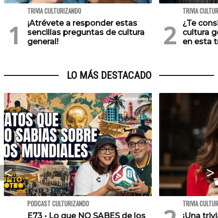
TRIVIA CULTURIZANDO
TRIVIA CULTU
¡Atrévete a responder estas
¿Te cons
sencillas preguntas de cultura
cultura 
general!
en esta tr
LO MÁS DESTACADO
PODCAST CULTURIZANDO
TRIVIA CULTU
E73 • Lo que NO SABES de los
¡Una triv