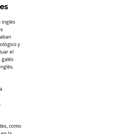
tes
 inglés
os
taban
ológico y
luar el
 galés
nglés.
a
s
ades, como
 en la