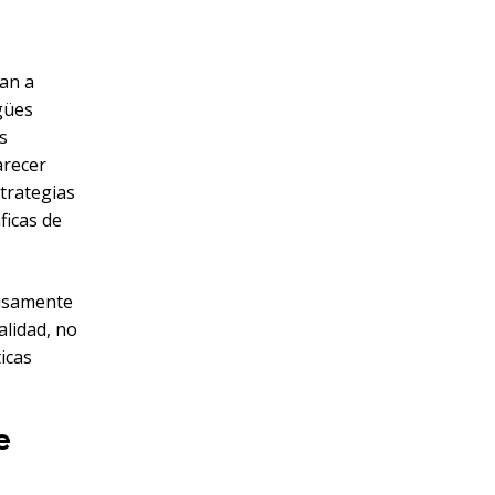
tan a
gües
s
arecer
strategias
ficas de
cisamente
alidad, no
icas
e