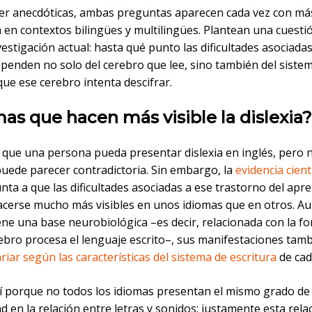
ser anecdóticas, ambas preguntas aparecen cada vez con má
 en contextos bilingües y multilingües. Plantean una cuesti
vestigación actual: hasta qué punto las dificultades asociadas
ependen no solo del cerebro que lee, sino también del siste
que ese cerebro intenta descifrar.
as que hacen más visible la dislexia?
e que una persona pueda presentar dislexia en inglés, pero 
puede parecer contradictoria. Sin embargo, la
evidencia cient
ta a que las dificultades asociadas a ese trastorno del apre
cerse mucho más visibles en unos idiomas que en otros. Au
iene una base neurobiológica –es decir, relacionada con la f
rebro procesa el lenguaje escrito–, sus manifestaciones tam
iar según las características del sistema de escritura
de cad
sí porque no todos los idiomas presentan el mismo grado de
d en la relación entre letras y sonidos: justamente esta relac