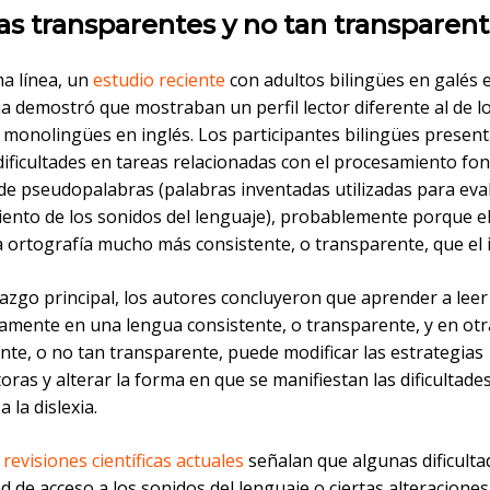
s transparentes y no tan transparen
ma línea, un
estudio reciente
con adultos bilingües en galés e
ia demostró que mostraban un perfil lector diferente al de l
 monolingües en inglés. Los participantes bilingües presen
ificultades en tareas relacionadas con el procesamiento fon
 de pseudopalabras (palabras inventadas utilizadas para eva
ento de los sonidos del lenguaje), probablemente porque el
 ortografía mucho más consistente, o transparente, que el i
azgo principal, los autores concluyeron que aprender a leer
amente en una lengua consistente, o transparente, y en otr
nte, o no tan transparente, puede modificar las estrategias
toras y alterar la forma en que se manifiestan las dificultade
 la dislexia.
,
revisiones científicas actuales
señalan que algunas dificult
ad de acceso a los sonidos del lenguaje o ciertas alteraciones