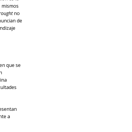
os mismos
rought
no
uncian de
ndizaje
 en que se
n
bina
cultades
resentan
nte a