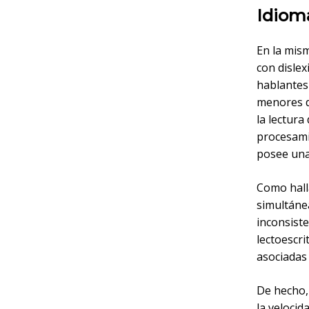
Idioma
En la mis
con dislex
hablantes
menores d
la lectura
procesami
posee una
Como hall
simultáne
inconsiste
lectoescri
asociadas a
De hecho
la velocid