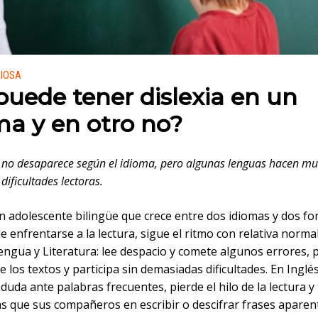
 en:
RIOSA
puede tener dislexia en un
ma y en otro no?
a no desaparece según el idioma, pero algunas lenguas hacen m
 dificultades lectoras.
n adolescente bilingüe que crece entre dos idiomas y dos f
de enfrentarse a la lectura, sigue el ritmo con relativa norma
engua y Literatura: lee despacio y comete algunos errores, 
los textos y participa sin demasiadas dificultades. En Inglés
uda ante palabras frecuentes, pierde el hilo de la lectura y
 que sus compañeros en escribir o descifrar frases apare