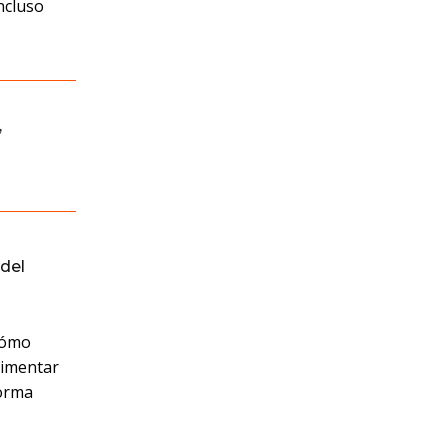
incluso
,
del
¿Cómo
rimentar
forma