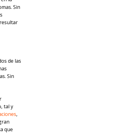
omas. Sin
as
resultar
dos de las
has
s. Sin
r
 tal y
aciones
,
ogran
ca que