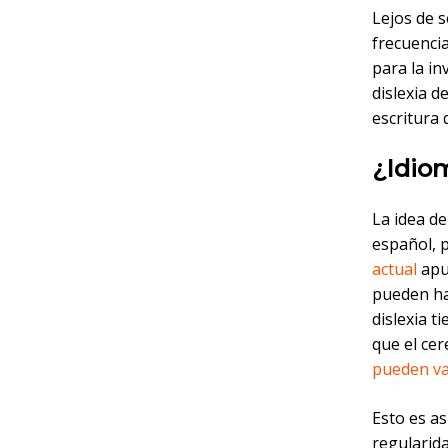
Lejos de 
frecuencia
para la in
dislexia d
escritura 
¿Idiom
La idea d
español, 
actual
apun
pueden ha
dislexia t
que el ce
pueden var
Esto es a
regularida