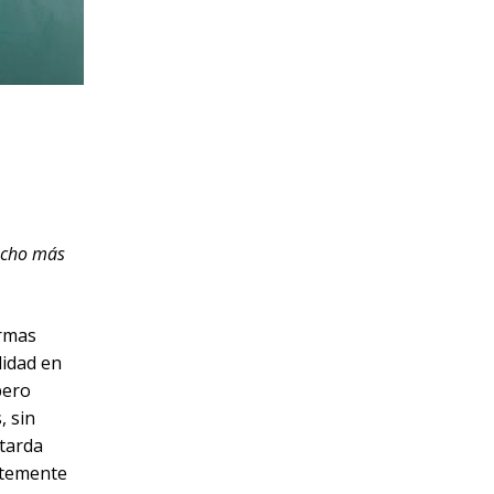
ucho más
ormas
lidad en
pero
, sin
 tarda
ntemente