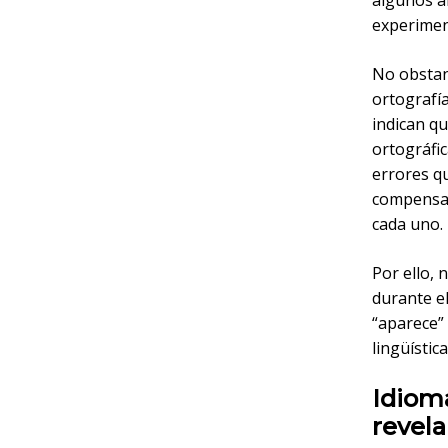
algunos a
experimen
No obstan
ortografí
indican qu
ortográfi
errores qu
compensat
cada uno.
Por ello, 
durante e
“aparece”
lingüístic
Idiom
revel