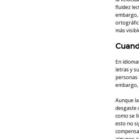
fluidez le
embargo, 
ortográfic
más visibl
Cuando
En idiomas
letras y 
personas 
embargo, 
Aunque la
desgaste c
como se l
esto no s
compensar 