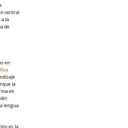
s
ón central
 a la
ma de
no en
ífica
ndizaje
nque la
orma en
bién
a lengua.
ión es la