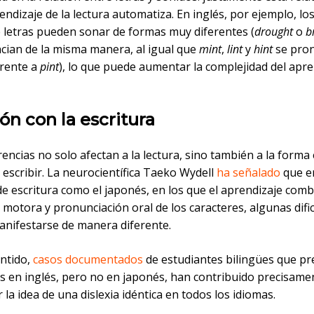
endizaje de la lectura automatiza. En inglés, por ejemplo, l
 letras pueden sonar de formas muy diferentes (
drought
o
b
cian de la misma manera, al igual que
mint
,
lint
y
hint
se pron
rente a
pint
), lo que puede aumentar la complejidad del apre
ón con la escritura
rencias no solo afectan a la lectura, sino también a la forma
escribir. La neurocientífica Taeko Wydell
ha señalado
que e
e escritura como el japonés, en los que el aprendizaje com
 motora y pronunciación oral de los caracteres, algunas difi
nifestarse de manera diferente.
entido,
casos documentados
de estudiantes bilingües que p
es en inglés, pero no en japonés, han contribuido precisame
 la idea de una dislexia idéntica en todos los idiomas.