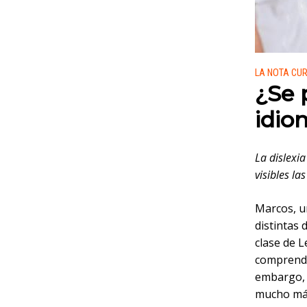
Publicado
LA NOTA CU
¿Se 
idio
La dislexi
visibles las
Marcos, u
distintas 
clase de L
comprende 
embargo, d
mucho más