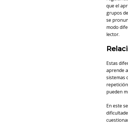
que el apr
grupos de
se pronun
modo dife
lector.
Relaci
Estas dife
aprende a 
sistemas d
repetición
pueden ma
En este s
dificultad
cuestionar