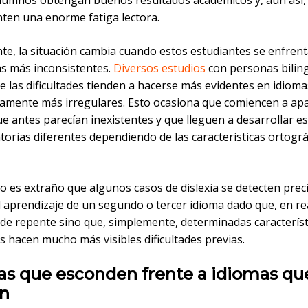
lumnos obtengan buenos resultados académicos y, aun así,
ten una enorme fatiga lectora.
te, la situación cambia cuando estos estudiantes se enfren
as más inconsistentes.
Diversos estudios
con personas bilin
e las dificultades tienden a hacerse más evidentes en idioma
camente más irregulares. Esto ocasiona que comiencen a ap
e antes parecían inexistentes y que lleguen a desarrollar e
orias diferentes dependiendo de las características ortográ
no es extraño que algunos casos de dislexia se detecten pre
l aprendizaje de un segundo o tercer idioma dado que, en re
 de repente sino que, simplemente, determinadas característ
as hacen mucho más visibles dificultades previas.
as que esconden frente a idiomas qu
an