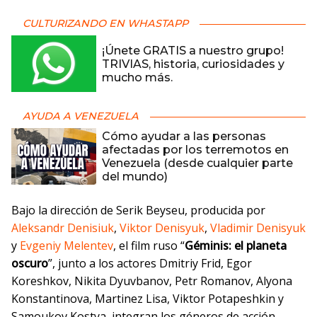
CULTURIZANDO EN WHASTAPP
¡Únete GRATIS a nuestro grupo!
TRIVIAS, historia, curiosidades y
mucho más.
AYUDA A VENEZUELA
Cómo ayudar a las personas
afectadas por los terremotos en
Venezuela (desde cualquier parte
del mundo)
Bajo la dirección de Serik Beyseu, producida por
Aleksandr Denisiuk
,
Viktor Denisyuk
,
Vladimir Denisyuk
y
Evgeniy Melentev
, el film ruso “
Géminis: el planeta
oscuro
”, junto a los actores Dmitriy Frid, Egor
Koreshkov, Nikita Dyuvbanov, Petr Romanov, Alyona
Konstantinova, Martinez Lisa, Viktor Potapeshkin y
Samoukov Kostya, integran los géneros de acción,