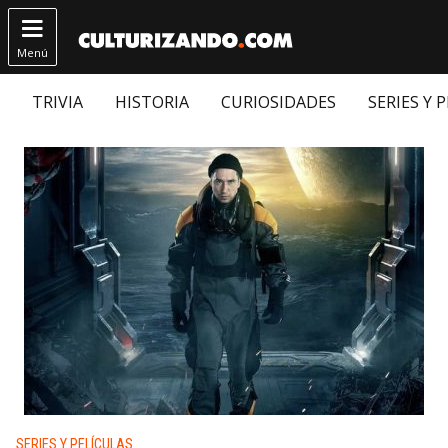

Menú
TRIVIA
HISTORIA
CURIOSIDADES
SERIES Y 
Publicado en:
SERIES Y PELÍCULAS