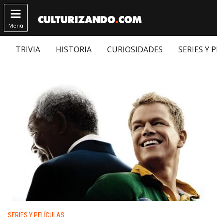

Menú
TRIVIA
HISTORIA
CURIOSIDADES
SERIES Y 
Publicado en:
SERIES Y PELÍCULAS