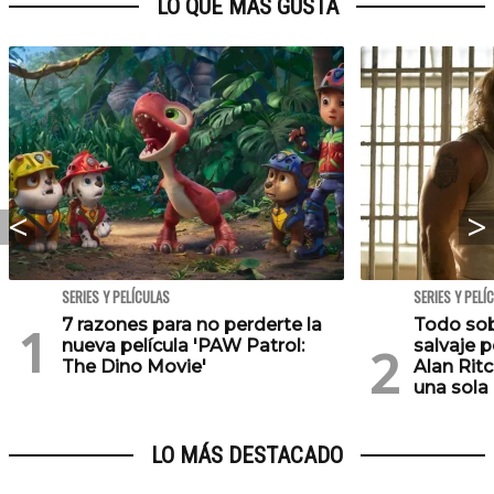
LO QUE MÁS GUSTA
SERIES Y PELÍCULAS
SERIES Y PELÍ
7 razones para no perderte la
Todo sobr
nueva película 'PAW Patrol:
salvaje p
The Dino Movie'
Alan Rit
una sola
LO MÁS DESTACADO