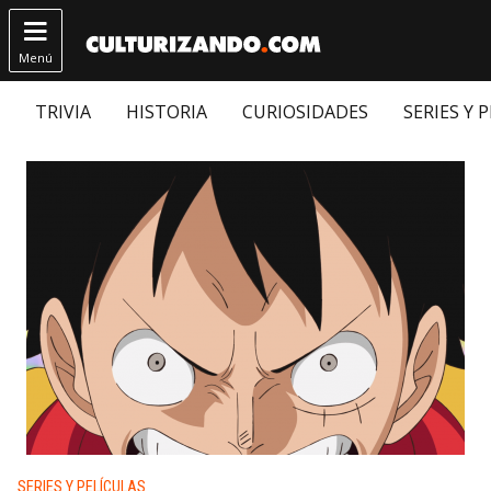

Menú
TRIVIA
HISTORIA
CURIOSIDADES
SERIES Y 
Publicado en:
SERIES Y PELÍCULAS