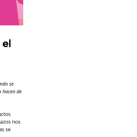
 el
ando se
o hacen de
uctos
lazos nos
as se