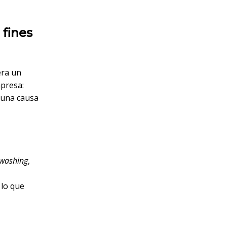
 fines
era un
mpresa:
a una causa
washing
,
 lo que