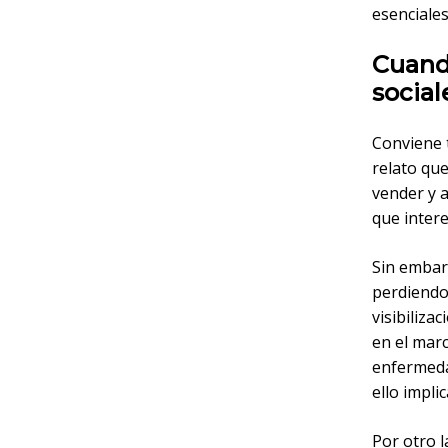
esenciales
Cuando
social
Conviene 
relato qu
vender y a
que intere
Sin embarg
perdiendo 
visibiliza
en el mar
enfermeda
ello implic
Por otro l