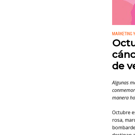
Publicado
MARKETING 
Octu
cánc
de v
Algunas ma
conmemora 
manera ho
Octubre e
rosa, mar
bombardea