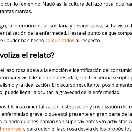
o con lo femenino. Nació así la cultura del lazo rosa, que ha
tantas marcas.
o, la intención inicial, solidaria y reivindicativa, se ha visto 
mentalización de la enfermedad. Hasta el punto de que comp
ée Lauder han hecho
comunicados
al respecto.
ivoliza el relato?
del lazo rosa apela a la emoción e identificación del consumid
nformar y visibilizar con honestidad, con frecuencia se opta 
lismo y la idealización. El discurso resultante, posiblement
, puede llegar a ocultar la gravedad de la enfermedad.
posible instrumentalización, estetización y frivolización del r
enfermedad grave lo que está presente en gran parte de las 
o cuando quienes hablan son supervivientes y/o activistas 
hnrenreich
, para quien el lazo rosa desvía de los propósitos