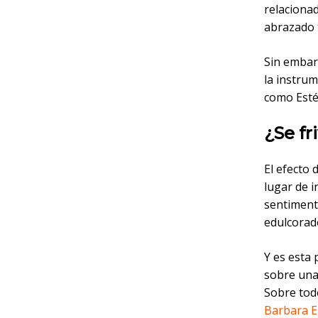
relacionad
abrazado 
Sin embarg
la instru
como Est
¿Se fr
El efecto 
lugar de i
sentimenta
edulcorado
Y es esta 
sobre una 
Sobre tod
Barbara E