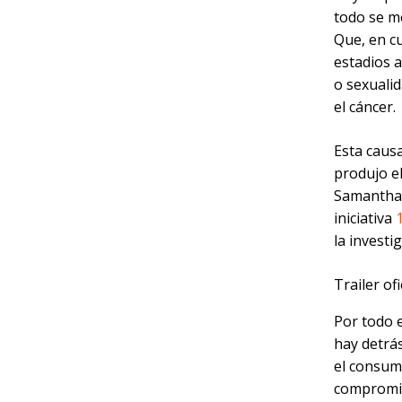
todo se me
Que, en cu
estadios a
o sexuali
el cáncer.
Esta caus
produjo e
Samantha 
iniciativa
la investi
Trailer of
Por todo 
hay detrá
el consum
compromis