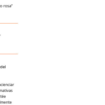
o rosa”
,
del
cienciar
rmativas
stée
almente