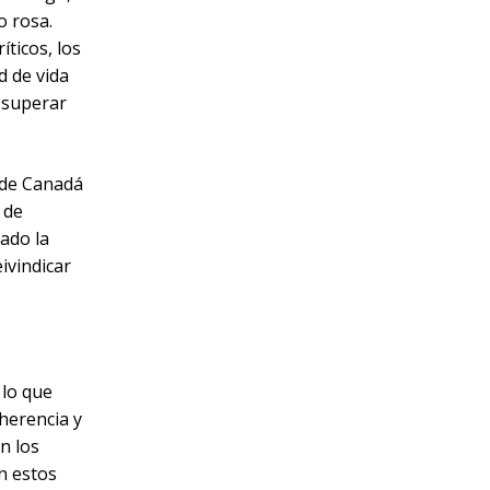
o rosa.
íticos, los
d de vida
 superar
 de Canadá
 de
ado la
ivindicar
 lo que
herencia y
n los
n estos