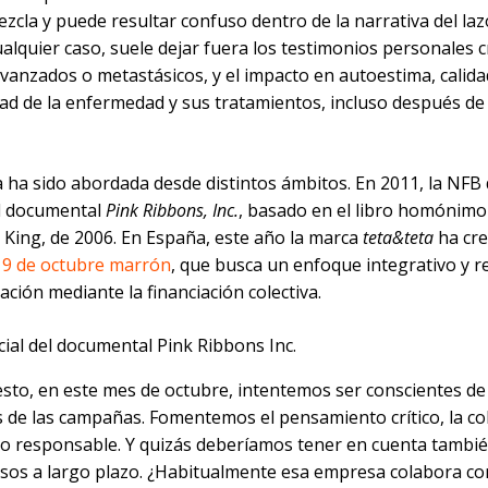
zcla y puede resultar confuso dentro de la narrativa del laz
alquier caso, suele dejar fuera los testimonios personales cr
vanzados o metastásicos, y el impacto en autoestima, calida
dad de la enfermedad y sus tratamientos, incluso después de
a ha sido abordada desde distintos ámbitos. En 2011, la NFB
l documental
Pink Ribbons, Inc.
, basado en el libro homónimo
King, de 2006. En España, este año la marca
teta&teta
ha cre
19 de octubre marrón
, que busca un enfoque integrativo y re
gación mediante la financiación colectiva.
icial del documental Pink Ribbons Inc.
esto, en este mes de octubre, intentemos ser conscientes de
s de las campañas. Fomentemos el pensamiento crítico, la co
o responsable. Y quizás deberíamos tener en cuenta tambié
os a largo plazo. ¿Habitualmente esa empresa colabora co