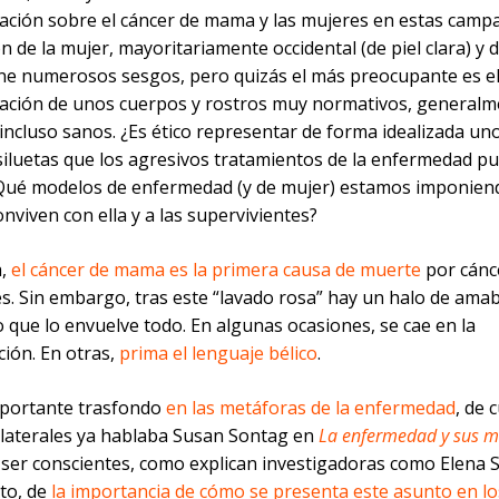
ación sobre el cáncer de mama y las mujeres en estas camp
ón de la mujer, mayoritariamente occidental (de piel clara) y d
ene numerosos sesgos, pero quizás el más preocupante es el
ación de unos cuerpos y rostros muy normativos, generalm
incluso sanos. ¿Es ético representar de forma idealizada uno
 siluetas que los agresivos tratamientos de la enfermedad p
¿Qué modelos de enfermedad (y de mujer) estamos imponien
nviven con ella y a las supervivientes?
a,
el cáncer de mama es la primera causa de muerte
por cánc
s. Sin embargo, tras este “lavado rosa” hay un halo de amab
 que lo envuelve todo. En algunas ocasiones, se cae en la
ación. En otras,
prima el lenguaje bélico
.
portante trasfondo
en las metáforas de la enfermedad
, de 
olaterales ya hablaba Susan Sontag en
La enfermedad y sus m
ser conscientes, como explican investigadoras como Elena 
xto, de
la importancia de cómo se presenta este asunto en lo