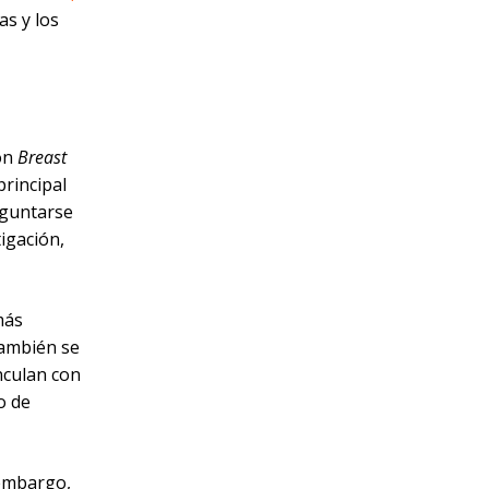
as y los
ión
Breast
 principal
eguntarse
igación,
más
también se
nculan con
o de
 embargo,