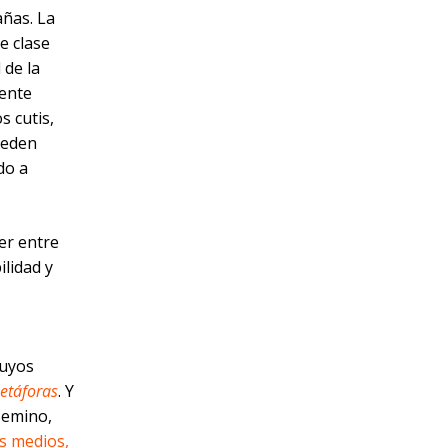
añas. La
e clase
 de la
ente
s cutis,
ueden
do a
er entre
ilidad y
cuyos
etáforas
. Y
Semino,
s medios,