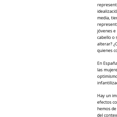
represent
idealizaci
media, ti
represent
jóvenes e 
cabello o
alterar? 
quienes co
En Españ
las mujere
optimismo
infantiliz
Hay un im
efectos c
hemos de 
del conte