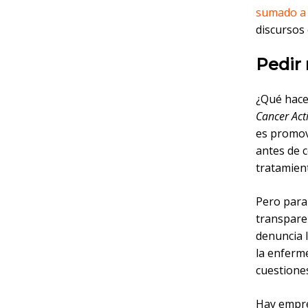
sumado a 
discursos 
Pedir
¿Qué hace
Cancer Act
es promov
antes de 
tratamient
Pero para
transpare
denuncia 
la enferm
cuestione
Hay empre