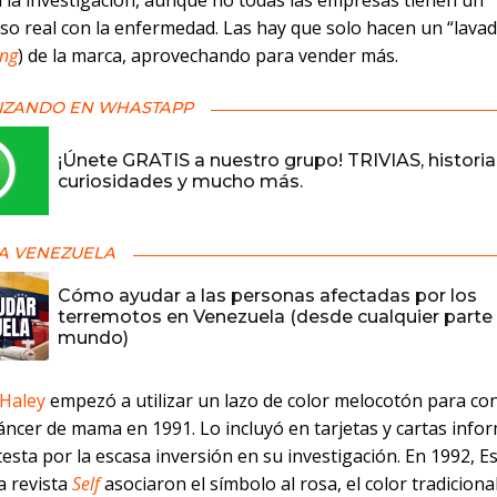
a la investigación, aunque no todas las empresas tienen un
o real con la enfermedad. Las hay que solo hacen un “lavad
ing
) de la marca, aprovechando para vender más.
IZANDO EN WHASTAPP
¡Únete GRATIS a nuestro grupo! TRIVIAS, historia
curiosidades y mucho más.
A VENEZUELA
Cómo ayudar a las personas afectadas por los
terremotos en Venezuela (desde cualquier parte 
mundo)
 Haley
empezó a utilizar un lazo de color melocotón para con
áncer de mama en 1991. Lo incluyó en tarjetas y cartas info
sta por la escasa inversión en su investigación. En 1992, E
a revista
Self
asociaron el símbolo al rosa, el color tradicion