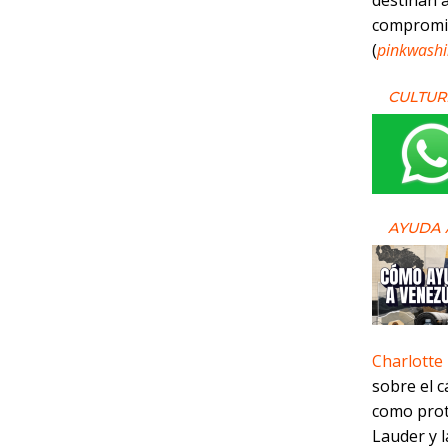
destinan 
compromis
(
pinkwash
CULTUR
AYUDA 
Charlotte
sobre el c
como prote
Lauder y l