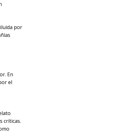
n
diluida por
añías
or. En
por el
e
elato
críticas.
como