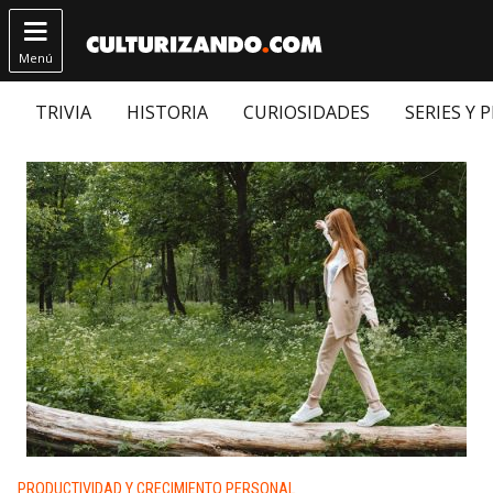

Menú
TRIVIA
HISTORIA
CURIOSIDADES
SERIES Y 
Publicado en:
PRODUCTIVIDAD Y CRECIMIENTO PERSONAL