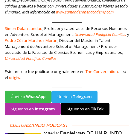
y su empleabilidad. Incluye cursos 100% subvencionados, contenidos de
calidad gratuitos y becas con universidades e instituciones líderes de todo
el mundo. Más información en
www.santanderopenacademy.com
.
Simon Dolan Landau
, Profesor y catedratico de Recursos Humanos
en Adventere School of Management,
Universidad Pontificia Comillas
y
Pedro César Martínez Morán
, Director del Master in Talent
Management de Advantere School of Management / Profesor
asociado de la Facultad de Ciencias Economicas y Empresariales,
Universidad Pontificia Comillas
Este artículo fue publicado originalmente en
The Conversation
. Lea
el
original
.
Únete a
WhatsApp
Únete a
Telegram
Síguenos en
Instagram
Síguenos en
TikTok
CULTURIZANDO PODCAST
Mavi y Daniel van DE UN PUNTO