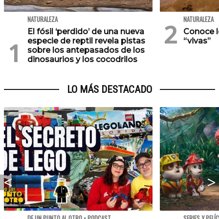
NATURALEZA
NATURALEZA
El fósil ‘perdido’ de una nueva
Conoce lo
especie de reptil revela pistas
“vivas”
sobre los antepasados de los
dinosaurios y los cocodrilos
LO MÁS DESTACADO
DE UN PUNTO AL OTRO • PODCAST
SERIES Y PELÍ