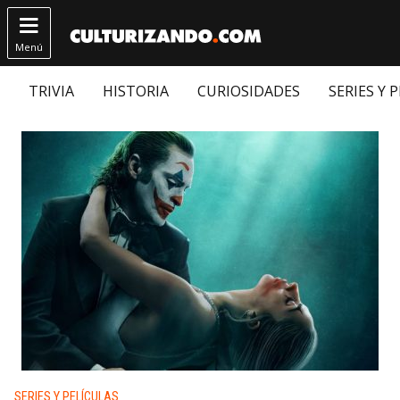

Menú
TRIVIA
HISTORIA
CURIOSIDADES
SERIES Y 
Publicado en:
SERIES Y PELÍCULAS