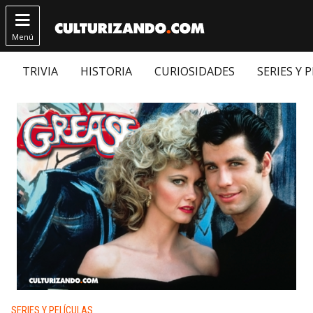

Menú
TRIVIA
HISTORIA
CURIOSIDADES
SERIES Y 
Publicado en:
SERIES Y PELÍCULAS