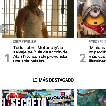
SERIES Y PELÍCULAS
SERIES Y PELÍ
Todo sobre 'Motor city': la
'Minions
salvaje película de acción de
imperdib
Alan Ritchson sin pronunciar
más caót
una sola palabra
Illuminat
LO MÁS DESTACADO