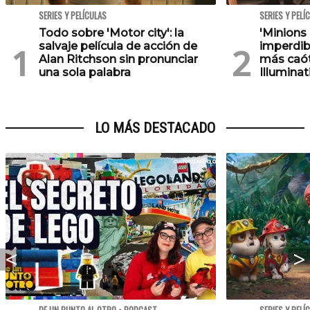
SERIES Y PELÍCULAS
SERIES Y PELÍ
Todo sobre 'Motor city': la
'Minions
salvaje película de acción de
imperdib
Alan Ritchson sin pronunciar
más caót
una sola palabra
Illuminat
LO MÁS DESTACADO