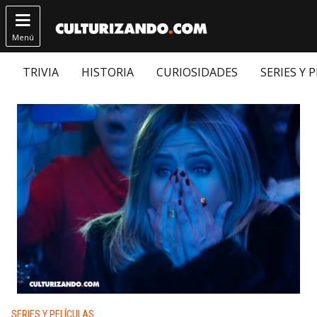

Menú
TRIVIA
HISTORIA
CURIOSIDADES
SERIES Y 
Publicado en:
SERIES Y PELÍCULAS