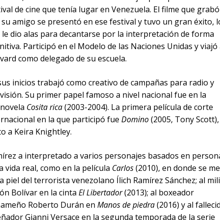
tival de cine que tenía lugar en Venezuela. El filme que grabó
 su amigo se presentó en ese festival y tuvo un gran éxito, l
 le dio alas para decantarse por la interpretación de forma
initiva. Participó en el Modelo de las Naciones Unidas y viajó
vard como delegado de su escuela.
sus inicios trabajó como creativo de campañas para radio y
evisión. Su primer papel famoso a nivel nacional fue en la
enovela
Cosita rica
(2003-2004). La primera película de corte
ernacional en la que participó fue
Domino
(2005, Tony Scott),
to a Keira Knightley.
írez a interpretado a varios personajes basados en person
la vida real, como en la película
Carlos
(2010), en donde se me
la piel del terrorista venezolano Ílich Ramírez Sánchez; al mil
ón Bolívar en la cinta
El Libertador
(2013); al boxeador
ameño Roberto Durán en
Manos de piedra
(2016) y al falleci
eñador Gianni Versace en la segunda temporada de la serie