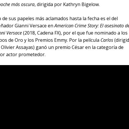
noche más oscura
, dirigida por Kathryn Bigelow.
 de sus papeles más aclamados hasta la fecha es el del
eñador Gianni Versace en
American Crime Story: El asesinato d
nni Versace
(2018, Cadena FX), por el que fue nominado a los
bos de Oro y los Premios Emmy. Por la película
Carlos
(dirigi
 Olivier Assayas) ganó un premio César en la categoría de
or actor prometedor.