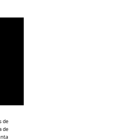
s de
a de
inta