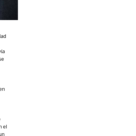
dad
vía
se
 en
e
n el
un