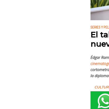
Publicado
SERIES Y PE
El t
nuev
Édgar Ramí
cinematogr
cortometra
la diploma
CULTUR