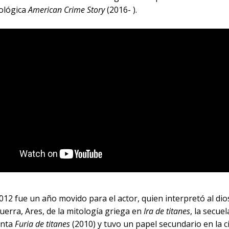
ológica
American Crime Story
(2016- ).
2012 fue un año movido para el actor, quien interpretó al dio
guerra, Ares, de la mitología griega en
Ira de titanes
, la secuel
cinta
Furia de titanes
(2010) y tuvo un papel secundario en la c