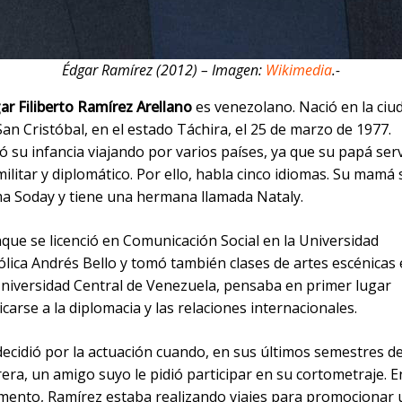
Édgar Ramírez (2012) – Imagen:
Wikimedia
.-
ar Filiberto Ramírez Arellano
es venezolano. Nació en la ciu
San Cristóbal, en el estado Táchira, el 25 de marzo de 1977.
ó su infancia viajando por varios países, ya que su papá ser
militar y diplomático. Por ello, habla cinco idiomas. Su mamá 
ma Soday y tiene una hermana llamada Nataly.
que se licenció en Comunicación Social en la Universidad
ólica Andrés Bello y tomó también clases de artes escénicas
Universidad Central de Venezuela, pensaba en primer lugar
icarse a la diplomacia y las relaciones internacionales.
decidió por la actuación cuando, en sus últimos semestres d
rera, un amigo suyo le pidió participar en su cortometraje. E
ento, Ramírez estaba realizando viajes para promocionar 