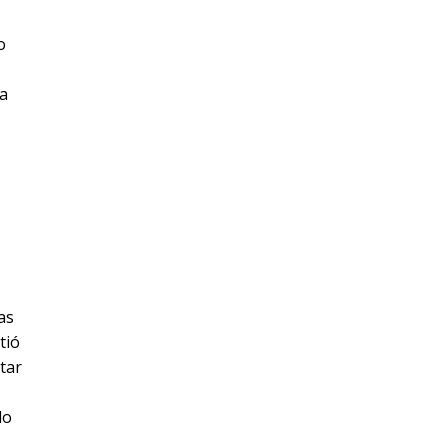
o
 a
as
tió
itar
do