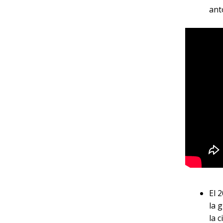
ant
El 
la 
la 