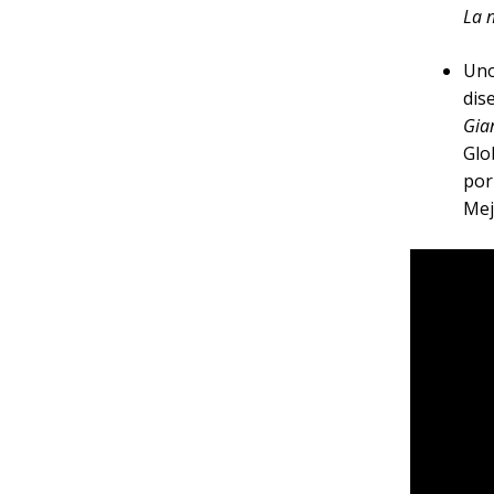
La 
Uno
dis
Gia
Glo
por
Mej