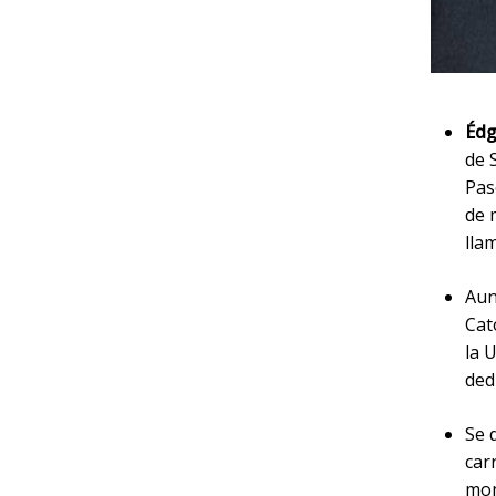
Édg
de 
Pas
de 
lla
Aun
Cat
la 
ded
Se 
car
mom