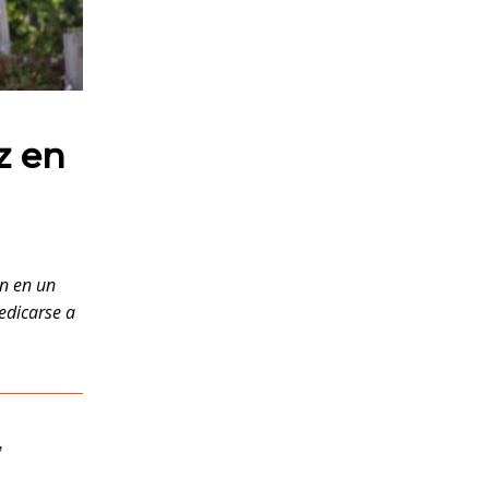
z en
ón en un
edicarse a
,