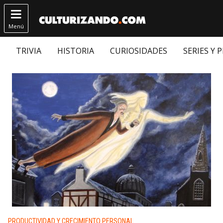

Menú
TRIVIA
HISTORIA
CURIOSIDADES
SERIES Y 
Publicado en:
PRODUCTIVIDAD Y CRECIMIENTO PERSONAL