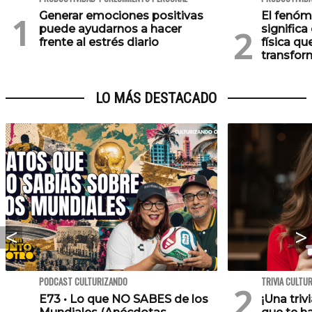
Generar emociones positivas
El fenóm
puede ayudarnos a hacer
significa
frente al estrés diario
física qu
transfor
LO MÁS DESTACADO
PODCAST CULTURIZANDO
TRIVIA CULTU
E73 • Lo que NO SABES de los
¡Una triv