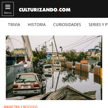

Menú
TRIVIA
HISTORIA
CURIOSIDADES
SERIES Y 
Publicado en:
MARKETING Y NEGOCIOS