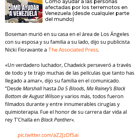
Cómo ayudar a las personas
afectadas por los terremotos en
Venezuela (desde cualquier parte
del mundo)
Boseman murió en su casa en el área de Los Ángeles
con su esposa y su familia a su lado, dijo su publicista
Nicki Fioravante a
The Associated Press
.
«Un verdadero luchador, Chadwick perseveró a través
de todo y te trajo muchas de las películas que tanto has
llegado a amar», dijo su familia en el comunicado.
“Desde
Marshall
hasta
Da 5 Bloods
,
Ma Rainey’s Black
Bottom de August Wilson
y varios más, todos fueron
filmados durante y entre innumerables cirugías y
quimioterapia. Fue el honor de su carrera dar vida al
rey T’Challa en
Black Panther
«.
pic.twitter.com/aZ2JzDf5ai