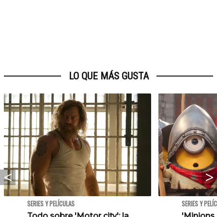
LO QUE MÁS GUSTA
SERIES Y PELÍCULAS
SERIES Y PELÍ
Todo sobre 'Motor city': la
'Minions