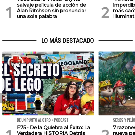
salvaje película de acción de
imperdib
Alan Ritchson sin pronunciar
más caót
una sola palabra
Illuminat
LO MÁS DESTACADO
DE UN PUNTO AL OTRO • PODCAST
SERIES Y PELÍ
E75 • De la Quiebra al Éxito: La
7 razone
Verdadera HISTORIA Detrás
nueva pe