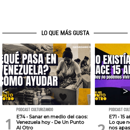
LO QUE MÁS GUSTA
PODCAST CULTURIZANDO
PODCAST CUL
E74 • Sanar en medio del caos:
E71 • 15 
Venezuela hoy • De Un Punto
Lo que no
Al Otro
nos apas