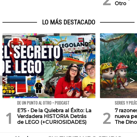
Otro
LO MÁS DESTACADO
DE UN PUNTO AL OTRO • PODCAST
SERIES Y PELÍ
E75 • De la Quiebra al Éxito: La
7 razone
Verdadera HISTORIA Detrás
nueva pe
de LEGO (+CURIOSIDADES)
The Dino