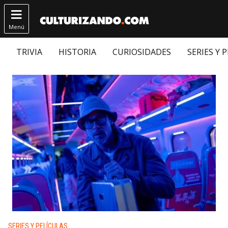

Menú
TRIVIA
HISTORIA
CURIOSIDADES
SERIES Y 
Publicado en:
SERIES Y PELÍCULAS