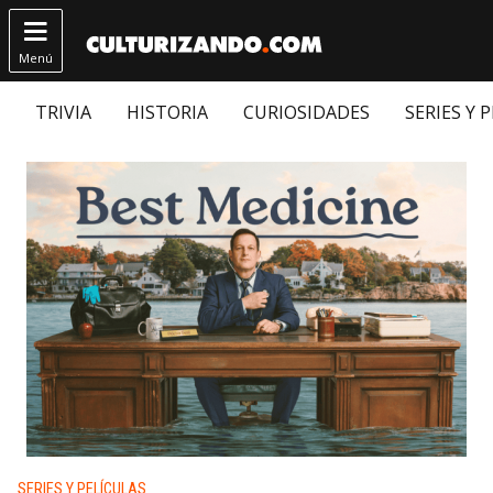

Menú
TRIVIA
HISTORIA
CURIOSIDADES
SERIES Y 
Publicado en:
SERIES Y PELÍCULAS