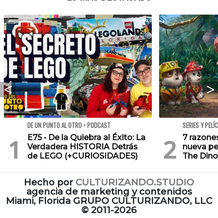
DE UN PUNTO AL OTRO • PODCAST
SERIES Y PELÍ
E75 • De la Quiebra al Éxito: La
7 razone
Verdadera HISTORIA Detrás
nueva pe
de LEGO (+CURIOSIDADES)
The Dino
Hecho por
CULTURIZANDO.STUDIO
agencia de marketing y contenidos
Miami, Florida GRUPO CULTURIZANDO, LLC
©
2011-2026