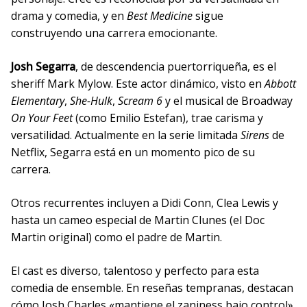
drama y comedia, y en
Best Medicine
sigue
construyendo una carrera emocionante.
Josh Segarra
, de descendencia puertorriqueña, es el
sheriff Mark Mylow. Este actor dinámico, visto en
Abbott
Elementary
,
She-Hulk
,
Scream 6
y el musical de Broadway
On Your Feet
(como Emilio Estefan), trae carisma y
versatilidad. Actualmente en la serie limitada
Sirens
de
Netflix, Segarra está en un momento pico de su
carrera.
Otros recurrentes incluyen a Didi Conn, Clea Lewis y
hasta un cameo especial de Martin Clunes (el Doc
Martin original) como el padre de Martin.
El cast es diverso, talentoso y perfecto para esta
comedia de ensemble. En reseñas tempranas, destacan
cómo Josh Charles «mantiene el zaniness bajo control»