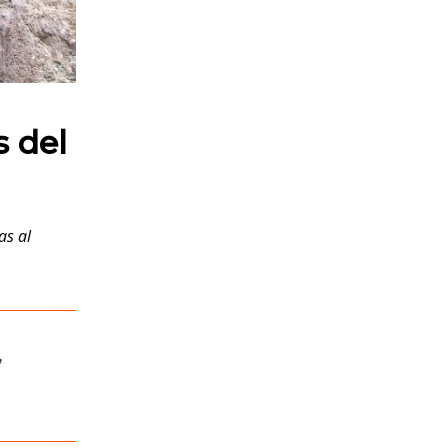
 del
as al
,