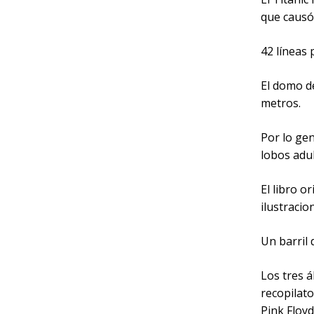
que causó
42 líneas 
El domo de
metros.
Por lo ge
lobos adul
El libro o
ilustracio
Un barril 
Los tres 
recopilato
Pink Floyd