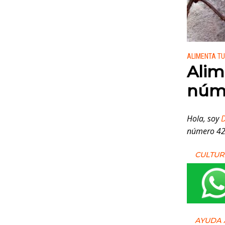
Publicado
ALIMENTA T
Alim
núm
Hola, soy
D
número 42
CULTUR
AYUDA 