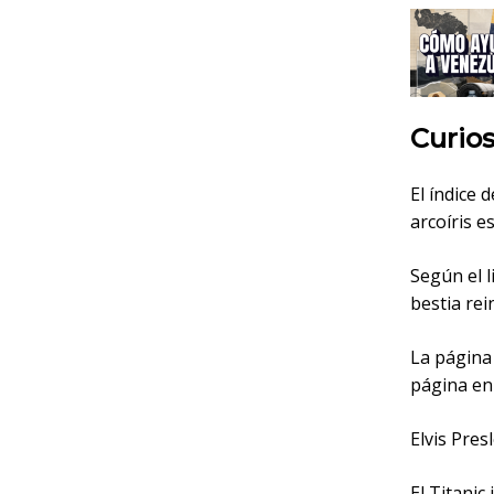
Curio
El índice 
arcoíris e
Según el l
bestia rei
La página 
página en
Elvis Pres
El Titanic