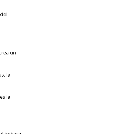
del
 crea un
s, la
es la
el iceberg