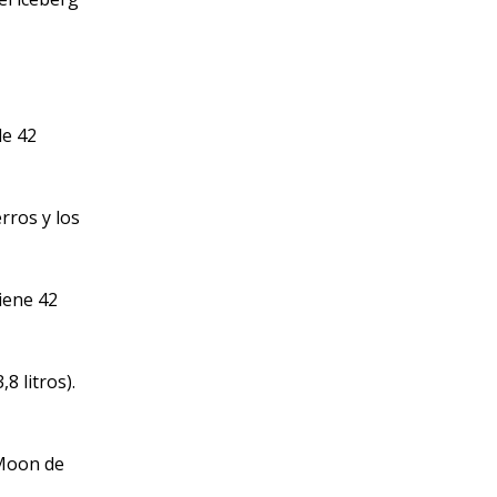
de 42
rros y los
tiene 42
8 litros).
 Moon de